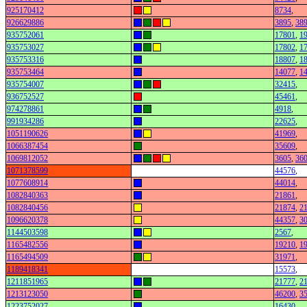
925170412
8734
,
926629886
3895
,
38
935752061
17801
,
1
935753027
17802
,
1
935753316
18807
,
1
935753464
14077
,
1
935754007
32415
,
936752527
45461
,
974278861
4918
,
991934286
22625
,
1051190626
41969
,
1066387454
35609
,
1069812052
3605
,
36
1071378599
44576
,
1077608914
44014
,
1082840363
21861
,
1082840456
21874
,
2
1096620378
44357
,
3
1144503598
2567
,
1165482556
19210
,
1
1165494509
31971
,
1189418341
15573
,
1211851965
21777
,
2
1213123050
46200
,
3
1223752027
16430
,