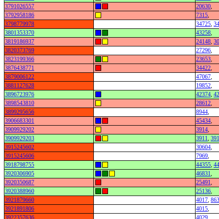
3791026557
20630
,
3792958186
7315
,
3798779978
34725
,
3
3801353370
43258
,
3819186937
24148
,
3
3820373769
27296
,
3823199366
23653
,
3876438771
34422
,
3879006122
47067
,
3881127628
19852
,
3896723976
42374
,
4
3898543810
28612
,
3899295656
8944
,
3906683301
45434
,
3909929202
3914
,
3909929203
3911
,
39
3915245602
30604
,
3915245606
7969
,
3918798755
44355
,
4
3920306905
46831
,
3920350687
25491
,
3920388960
25136
,
3921879660
4017
,
86
3921891806
4015
,
3922357636
4029
,