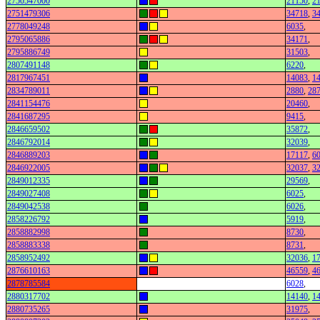
2750547000
21150
,
2
2751479306
34718
,
3
2778049248
6035
,
2795065886
34171
,
2795886749
31503
,
2807491148
6220
,
2817967451
14083
,
1
2834789011
2880
,
28
2841154476
20460
,
2841687295
9415
,
2846659502
35872
,
2846792014
32039
,
2846889203
17117
,
6
2846922005
32037
,
3
2849012335
29569
,
2849027408
6025
,
2849042538
6026
,
2858226792
5919
,
2858882998
8730
,
2858883338
8731
,
2858952492
32036
,
1
2876610163
46559
,
4
2878785584
6028
,
2880317702
14140
,
1
2880735265
31975
,