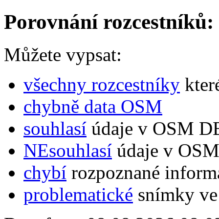
Porovnání rozcestníků:
Můžete vypsat:
všechny rozcestníky
kter
chybně data OSM
souhlasí
údaje v OSM DB
NEsouhlasí
údaje v OSM 
chybí
rozpoznané inform
problematické
snímky ve