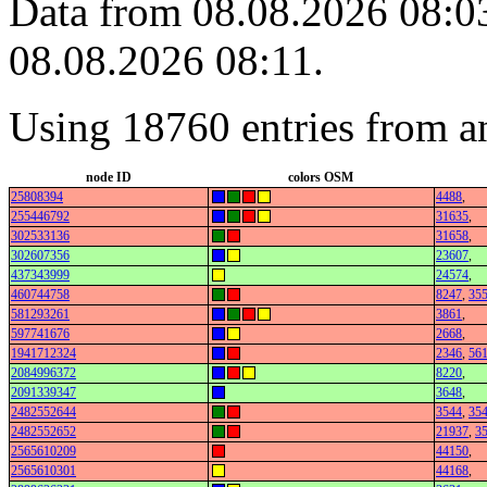
Data from 08.08.2026 08:03
08.08.2026 08:11.
Using 18760 entries from a
node ID
colors OSM
25808394
4488
,
255446792
31635
,
302533136
31658
,
302607356
23607
,
437343999
24574
,
460744758
8247
,
35
581293261
3861
,
597741676
2668
,
1941712324
2346
,
56
2084996372
8220
,
2091339347
3648
,
2482552644
3544
,
35
2482552652
21937
,
3
2565610209
44150
,
2565610301
44168
,