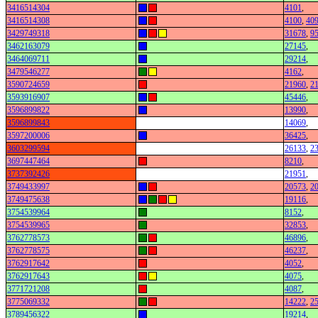
3416514304
4101
,
3416514308
4100
,
40
3429749318
31678
,
9
3462163079
27145
,
3464069711
29214
,
3479546277
4162
,
3590724659
21960
,
2
3593916907
45446
,
3596899822
13990
,
3596899843
14069
,
3597200006
36425
,
3603299594
26133
,
2
3697447464
8210
,
3737392426
21951
,
3749433997
20573
,
2
3749475638
19116
,
3754539964
8152
,
3754539965
32853
,
3762778573
46896
,
3762778575
46237
,
3762917642
4052
,
3762917643
4075
,
3771721208
4087
,
3775069332
14222
,
2
3789456322
19214
,