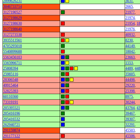
2899626231
3631
,
3046733714
2665
,
3127190527
21977
,
3127198629
21974
,
3127198630
21954
,
1
3127198640
21976
,
3127273538
40932
,
3935513561
8230
,
4705295018
44149
,
5540899688
18042
,
5563456103
23663
,
5565966711
1553
,
25808394
4489
,
44
25985116
35605
,
28306548
44498
,
49915464
29220
,
52825393
25398
,
60110360
8975
,
73319191
30244
,
205395521
43764
,
4
205416196
39467
,
205416532
39307
,
262940721
32291
,
291159874
45503
,
291177122
45506
,