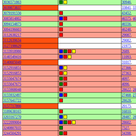
3036571863
30946
,
3039873837
33841
,
3
3079191556
43452
,
3085814802
46575
,
4
3094154875
46556
,
3094196603
46248
,
3112638217
29087
,
3112639634
29082
,
3127198629
21975
,
3133918980
2689
,
3140549416
11093
,
3140605049
31017
,
3152916851
27366
,
3152916853
27363
,
3155047674
4097
,
3155047675
4096
,
3155908048
28622
,
2
3155932497
27468
,
2
3157641722
28628
,
3157717866
20175
,
3189638165
16810
,
3203167270
28487
,
2
3222099004
28602
,
3240807035
7527
,
3244504291
34398
,