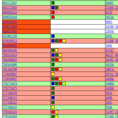
602172567
20467
,
602172950
25106
,
2
606999210
6219
,
609050564
39534
,
624637676
8665
,
624637850
19198
,
1
624637902
23650
,
633465258
4102
,
633639513
21288
,
3
664204616
3646
,
664590100
47107
,
700101824
40237
,
4
700298003
36393
,
3
700343496
36356
,
701184708
39874
,
715819661
29132
,
2
715819667
24266
,
776773474
14600
,
776773475
34288
,
777338470
5932
,
777338511
4498
,
777338522
5931
,
777338555
5936
,
778182525
21297
,
2
778182869
21306
,
2