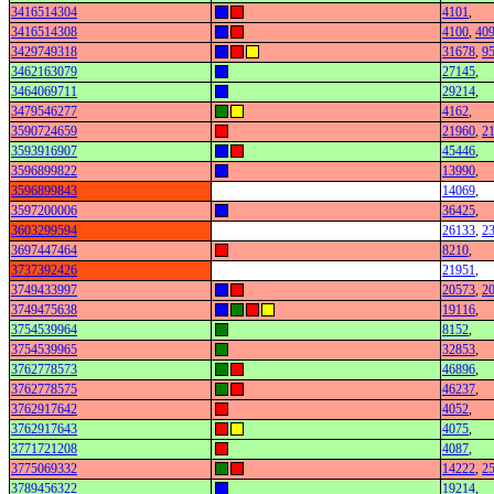
3416514304
4101
,
3416514308
4100
,
40
3429749318
31678
,
9
3462163079
27145
,
3464069711
29214
,
3479546277
4162
,
3590724659
21960
,
2
3593916907
45446
,
3596899822
13990
,
3596899843
14069
,
3597200006
36425
,
3603299594
26133
,
2
3697447464
8210
,
3737392426
21951
,
3749433997
20573
,
2
3749475638
19116
,
3754539964
8152
,
3754539965
32853
,
3762778573
46896
,
3762778575
46237
,
3762917642
4052
,
3762917643
4075
,
3771721208
4087
,
3775069332
14222
,
2
3789456322
19214
,