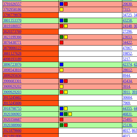
3791026557
20630
,
3792958186
7315
,
3798779978
34725
,
3
3801353370
43258
,
3819186937
24148
,
3
3820373769
27296
,
3823199366
23653
,
3876438771
34422
,
3879006122
47067
,
3881127628
19852
,
4098193189
5217
,
3896723976
42374
,
4
3898543810
28612
,
3899295656
8944
,
3906683301
45434
,
3909929202
3914
,
3909929203
3911
,
39
3915245602
30604
,
3915245606
7969
,
3918798755
44355
,
4
3920306905
46831
,
3920350687
25491
,
3920388960
25136
,
3921879660
4017
,
86
3921891806
4015
,