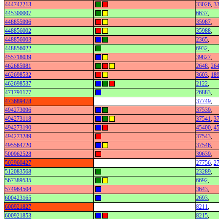
444742213
33026
,
3
445300007
6637
,
448855996
35987
,
448856002
35988
,
448856003
2365
,
448856022
6932
,
455718039
39827
,
462685981
2648
,
26
462698532
3603
,
18
462698537
2122
,
471791177
26883
,
473689478
37749
,
494273096
37539
,
494273118
37541
,
3
494273190
45400
,
4
494273289
37543
,
495564720
37546
,
500962528
39639
,
502960427
27756
,
2
512083568
23289
,
567389535
6692
,
574964504
3643
,
600423165
2693
,
600921827
8211
,
600921853
8215
,