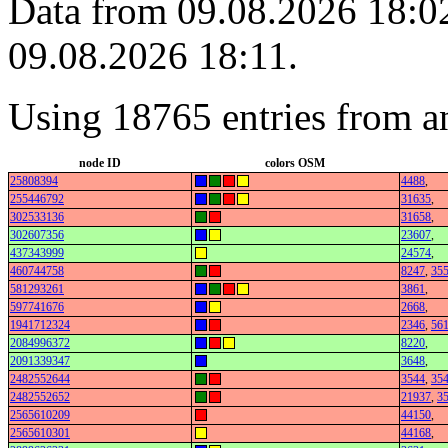
Data from 09.08.2026 18:02
09.08.2026 18:11.
Using 18765 entries from a
node ID
colors OSM
25808394
4488
,
255446792
31635
,
302533136
31658
,
302607356
23607
,
437343999
24574
,
460744758
8247
,
35
581293261
3861
,
597741676
2668
,
1941712324
2346
,
56
2084996372
8220
,
2091339347
3648
,
2482552644
3544
,
35
2482552652
21937
,
3
2565610209
44150
,
2565610301
44168
,