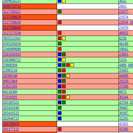
2899626231
3631
,
3046733714
2665
,
3127190527
21977
,
3127198629
21974
,
3127198630
21954
,
1
3127198640
21976
,
3127273538
40932
,
3935513561
8230
,
4705295018
44149
,
5540899688
18042
,
5563456103
23663
,
5565966711
1553
,
25808394
4489
,
44
25985116
35605
,
28306548
44498
,
49915464
29220
,
52825393
25398
,
60110360
8975
,
73319191
30244
,
205395521
43764
,
4
205416196
39467
,
205416532
39307
,
262940721
32291
,
291159874
45503
,
291177122
45506
,