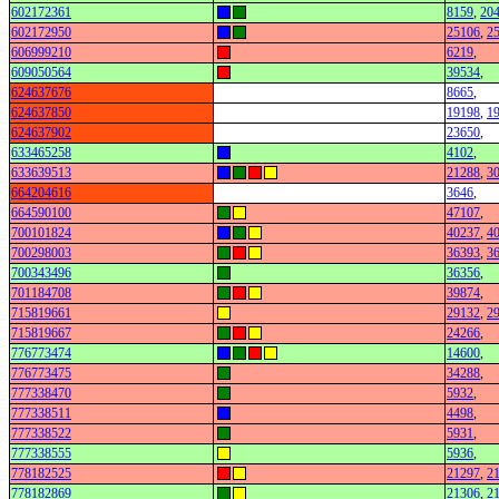
602172361
8159
,
20
602172950
25106
,
2
606999210
6219
,
609050564
39534
,
624637676
8665
,
624637850
19198
,
1
624637902
23650
,
633465258
4102
,
633639513
21288
,
3
664204616
3646
,
664590100
47107
,
700101824
40237
,
4
700298003
36393
,
3
700343496
36356
,
701184708
39874
,
715819661
29132
,
2
715819667
24266
,
776773474
14600
,
776773475
34288
,
777338470
5932
,
777338511
4498
,
777338522
5931
,
777338555
5936
,
778182525
21297
,
2
778182869
21306
,
2