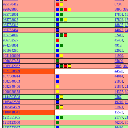
925170412
8734
,
926629886
3895
,
38
935752061
17801
,
1
935753027
17802
,
1
935753316
18807
,
1
935753464
14077
,
1
935754007
32415
,
936752527
45461
,
974278861
4918
,
991934286
22625
,
1051190626
41969
,
1066387454
35609
,
1069812052
3605
,
36
1071378599
44576
,
1077608914
44014
,
1082840363
21861
,
1082840456
21874
,
2
1096620378
44357
,
3
1144503598
2567
,
1165482556
19210
,
1
1165494509
31971
,
1189418341
15573
,
1211851965
21777
,
2
1213123050
46200
,
3
1223752027
16430
,