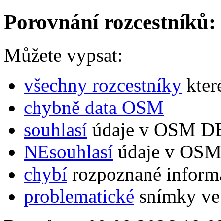
Porovnání rozcestníků:
Můžete vypsat:
všechny rozcestníky
kter
chybně data OSM
souhlasí
údaje v OSM DB
NEsouhlasí
údaje v OSM 
chybí
rozpoznané inform
problematické
snímky ve