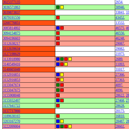
3025377135
2654
,
3036571863
30946
,
3039873837
33841
,
3
3079191556
43452
,
3268776851
13532
,
3085814802
46575
,
4
3094154875
46556
,
3094196603
46248
,
3112638217
29087
,
3112639634
29082
,
3127198629
21975
,
3133918980
2689
,
3140549416
11093
,
3140605049
31017
,
3152916851
27366
,
3152916853
27363
,
3155047674
4097
,
3155047675
4096
,
3155908048
28622
,
2
3155932497
27468
,
2
3157641722
28628
,
3157717866
20175
,
3189638165
16810
,
3203167270
28487
,
2
3222099004
28602
,