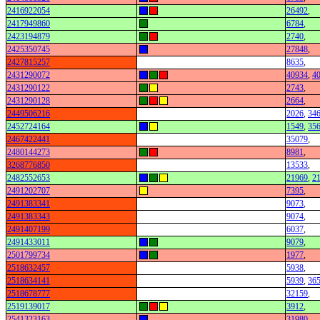
2416922054
26492
,
2417949860
6784
,
2423194879
2740
,
2425350745
27848
,
2427815257
8635
,
2431290072
40934
,
4
2431290122
2743
,
2431290128
2664
,
2449506216
2026
,
34
2452724164
1549
,
35
2467422441
35079
,
2480144273
8981
,
3268776850
13533
,
2482552653
21969
,
2
2491202707
7395
,
2491383341
9073
,
2491383343
9074
,
2491407199
6037
,
2491433011
9079
,
2501799734
1977
,
2518632457
5938
,
2518634141
5939
,
36
2518678777
32159
,
2519139017
3912
,
2541323163
31980
,